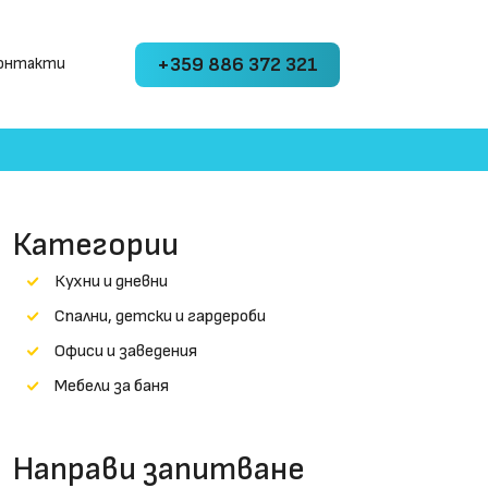
+359 886 372 321
онтакти
Категории
Кухни и дневни
Cпални, детски и гардероби
Офиси и заведения
Мебели за баня
Направи запитване