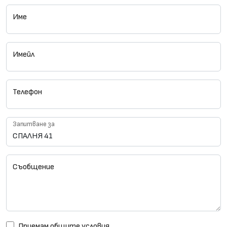
Име
Имейл
Телефон
Запитване за
Съобщение
Приемам
общите условия