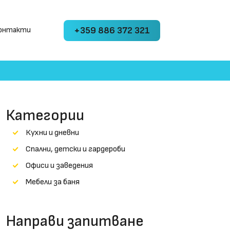
+359 886 372 321
онтакти
Категории
Кухни и дневни
Cпални, детски и гардероби
Офиси и заведения
Мебели за баня
Направи запитване