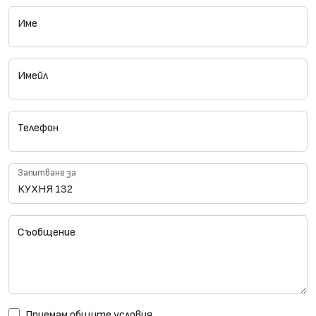
Име
Имейл
Телефон
Запитване за
Съобщение
Приемам
общите условия