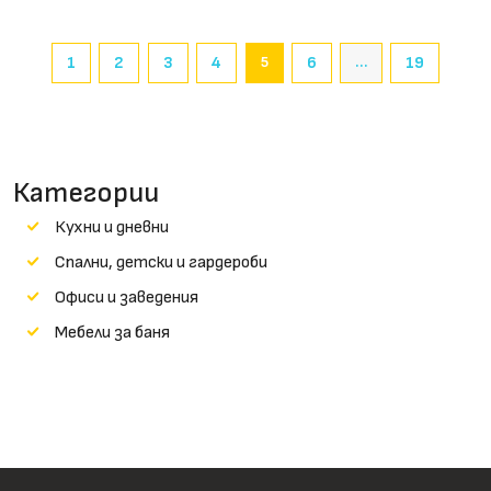
1
2
3
4
5
6
…
19
Категории
Кухни и дневни
Cпални, детски и гардероби
Офиси и заведения
Мебели за баня