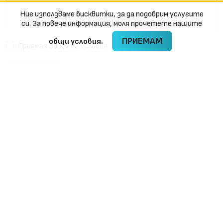
Ние използваме бисквитки, за да подобрим услугите
си. За повече информация, моля прочетете нашите
ПРИЕМАМ
oбщи условия.
Приемам
общите условия
ИЗПРАТИ
СМАЙЛИ БГ
мебели по поръчка
+359 886 372 321